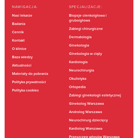
NAWIGACJA:
SPECJALIZACJE:
Nasi lekarze
Biopsje cienkoigłowa i
gruboigłowa
Badania
Zabiegi chirurgiczne
Cennik
Dermatologia
Kontakt
Ginekologia
O klinice
Ginekologia w ciąży
Baza wiedzy
Kardiologia
Aktualności
Neurochirurgia
Materiały do pobrania
Okulistyka
Polityka prywatności
Ortopedia
Polityka cookies
Zabiegi ginekologii estetycznej
Ginekolog Warszawa
Androlog Warszawa
Neurochirurg dziecięcy
Kardiolog Warszawa
Przeszczep włosów Warszawa