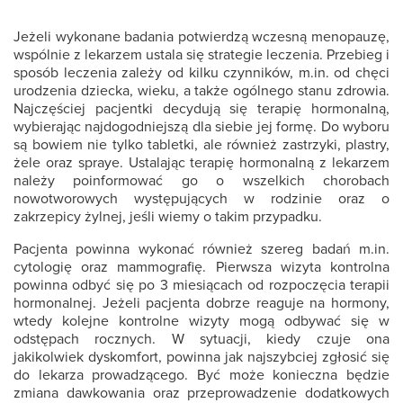
Jeżeli wykonane badania potwierdzą wczesną menopauzę,
wspólnie z lekarzem ustala się strategie leczenia. Przebieg i
sposób leczenia zależy od kilku czynników, m.in. od chęci
urodzenia dziecka, wieku, a także ogólnego stanu zdrowia.
Najczęściej pacjentki decydują się terapię hormonalną,
wybierając najdogodniejszą dla siebie jej formę. Do wyboru
są bowiem nie tylko tabletki, ale również zastrzyki, plastry,
żele oraz spraye. Ustalając terapię hormonalną z lekarzem
należy poinformować go o wszelkich chorobach
nowotworowych występujących w rodzinie oraz o
zakrzepicy żylnej, jeśli wiemy o takim przypadku.
Pacjenta powinna wykonać również szereg badań m.in.
cytologię oraz mammografię. Pierwsza wizyta kontrolna
powinna odbyć się po 3 miesiącach od rozpoczęcia terapii
hormonalnej. Jeżeli pacjenta dobrze reaguje na hormony,
wtedy kolejne kontrolne wizyty mogą odbywać się w
odstępach rocznych. W sytuacji, kiedy czuje ona
jakikolwiek dyskomfort, powinna jak najszybciej zgłosić się
do lekarza prowadzącego. Być może konieczna będzie
zmiana dawkowania oraz przeprowadzenie dodatkowych