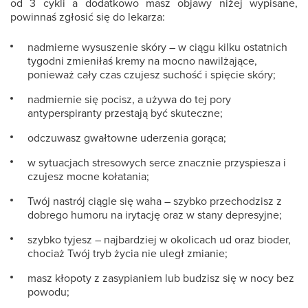
od 3 cykli a dodatkowo masz objawy niżej wypisane,
powinnaś zgłosić się do lekarza:
nadmierne wysuszenie skóry – w ciągu kilku ostatnich
tygodni zmieniłaś kremy na mocno nawilżające,
ponieważ cały czas czujesz suchość i spięcie skóry;
nadmiernie się pocisz, a używa do tej pory
antyperspiranty przestają być skuteczne;
odczuwasz gwałtowne uderzenia gorąca;
w sytuacjach stresowych serce znacznie przyspiesza i
czujesz mocne kołatania;
Twój nastrój ciągle się waha – szybko przechodzisz z
dobrego humoru na irytację oraz w stany depresyjne;
szybko tyjesz – najbardziej w okolicach ud oraz bioder,
chociaż Twój tryb życia nie uległ zmianie;
masz kłopoty z zasypianiem lub budzisz się w nocy bez
powodu;