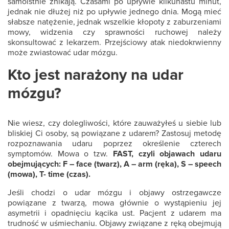
samoistnie znikają. Czasami po upływie kilkunastu minut,
jednak nie dłużej niż po upływie jednego dnia. Mogą mieć
słabsze natężenie, jednak wszelkie kłopoty z zaburzeniami
mowy, widzenia czy sprawności ruchowej należy
skonsultować z lekarzem. Przejściowy atak niedokrwienny
może zwiastować udar mózgu.
Kto jest narażony na udar
mózgu?
Nie wiesz, czy dolegliwości, które zauważyłeś u siebie lub
bliskiej Ci osoby, są powiązane z udarem? Zastosuj metodę
rozpoznawania udaru poprzez określenie czterech
symptomów. Mowa o tzw.
FAST, czyli objawach udaru
obejmujących: F – face (twarz), A – arm (ręka), S – speech
(mowa), T- time (czas).
Jeśli chodzi o udar mózgu i objawy ostrzegawcze
powiązane z twarzą, mowa głównie o wystąpieniu jej
asymetrii i opadnięciu kącika ust. Pacjent z udarem ma
trudność w uśmiechaniu. Objawy związane z ręką obejmują