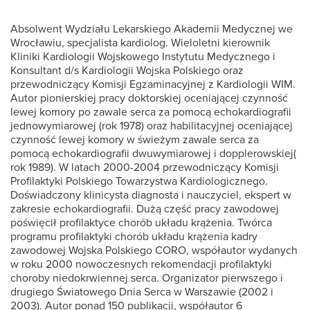
Absolwent Wydziału Lekarskiego Akademii Medycznej we
Wrocławiu, specjalista kardiolog. Wieloletni kierownik
Kliniki Kardiologii Wojskowego Instytutu Medycznego i
Konsultant d/s Kardiologii Wojska Polskiego oraz
przewodniczący Komisji Egzaminacyjnej z Kardiologii WIM.
Autor pionierskiej pracy doktorskiej oceniającej czynność
lewej komory po zawale serca za pomocą echokardiografii
jednowymiarowej (rok 1978) oraz habilitacyjnej oceniającej
czynność lewej komory w świeżym zawale serca za
pomocą echokardiografii dwuwymiarowej i dopplerowskiej(
rok 1989). W latach 2000-2004 przewodniczący Komisji
Profilaktyki Polskiego Towarzystwa Kardiologicznego.
Doświadczony klinicysta diagnosta i nauczyciel, ekspert w
zakresie echokardiografii. Dużą część pracy zawodowej
poświęcił profilaktyce chorób układu krążenia. Twórca
programu profilaktyki chorób układu krążenia kadry
zawodowej Wojska Polskiego CORO, współautor wydanych
w roku 2000 nowoczesnych rekomendacji profilaktyki
choroby niedokrwiennej serca. Organizator pierwszego i
drugiego Światowego Dnia Serca w Warszawie (2002 i
2003). Autor ponad 150 publikacji, współautor 6