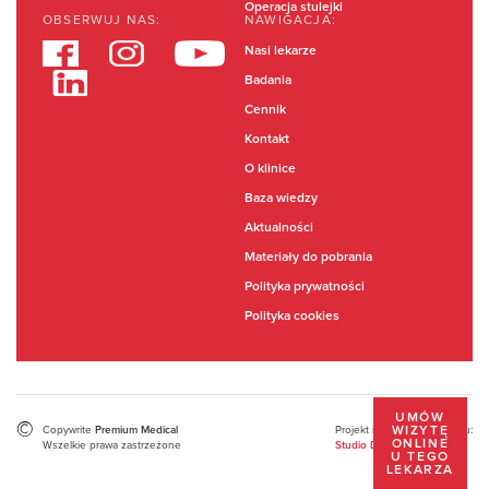
Operacja stulejki
OBSERWUJ NAS:
NAWIGACJA:
Nasi lekarze
Badania
Cennik
Kontakt
O klinice
Baza wiedzy
Aktualności
Materiały do pobrania
Polityka prywatności
Polityka cookies
UMÓW
©
Copywrite
Projekt i wykonanie serwisu:
Premium Medical
WIZYTĘ
ONLINE
Wszelkie prawa zastrzeżone
Studio Dont
U TEGO
LEKARZA