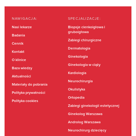
NAWIGACJA:
SPECJALIZACJE:
Nasi lekarze
Biopsje cienkoigłowa i
gruboigłowa
Badania
Zabiegi chirurgiczne
Cennik
Dermatologia
Kontakt
Ginekologia
O klinice
Ginekologia w ciąży
Baza wiedzy
Kardiologia
Aktualności
Neurochirurgia
Materiały do pobrania
Okulistyka
Polityka prywatności
Ortopedia
Polityka cookies
Zabiegi ginekologii estetycznej
Ginekolog Warszawa
Androlog Warszawa
Neurochirurg dziecięcy