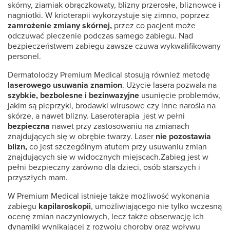
skórny, ziarniak obrączkowaty, blizny przerosłe, bliznowce i
nagniotki. W krioterapii wykorzystuje się zimno, poprzez
zamrożenie zmiany skórnej,
przez co pacjent może
odczuwać pieczenie podczas samego zabiegu. Nad
bezpieczeństwem zabiegu zawsze czuwa wykwalifikowany
personel.
Dermatolodzy Premium Medical stosują również metodę
laserowego usuwania znamion
. Użycie lasera pozwala na
szybkie, bezbolesne i bezinwazyjne
usunięcie problemów,
jakim są pieprzyki, brodawki wirusowe czy inne narośla na
skórze, a nawet blizny. Laseroterapia jest w pełni
bezpieczna
nawet przy zastosowaniu na zmianach
znajdujących się w obrębie twarzy. Laser
nie pozostawia
blizn,
co jest szczególnym atutem przy usuwaniu zmian
znajdujących się w widocznych miejscach.Zabieg jest w
pełni bezpieczny zarówno dla dzieci, osób starszych i
przyszłych mam.
W Premium Medical istnieje także możliwość wykonania
zabiegu
kapilaroskopii
, umożliwiającego nie tylko wczesną
ocenę zmian naczyniowych, lecz także obserwację ich
dynamiki wynikającej z rozwoju choroby oraz wpływu