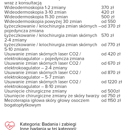
wraz z konsultacją
Wideodermoskopia 1-2 zmiany
370 zł
Wideodermoskopia 3-10 zmian
420 zł
Wideodermoskopia 11-30 zmian
500 zł
Wideodermoskopia powyżej 30 zmian
od 550
Łyżeczkowanie / kriochirurgia zmian skórnych –
od 370 zł
pojedyncza zmiana
Łyżeczkowanie / kriochirurgia zmian skórnych
570 zł
2-4 zmiany
Łyżeczkowanie / kriochirurgia zmian skórnych
od 770 zł
5-10 zmiann
Usuwanie zmian skórnych laser CO2 /
od 420 zł
elektrokoagulator – pojedyncza zmiana
Usuwanie zmian skórnych laser CO2 /
od 670 zł
elektrokoagulator – 2-4 zmiany
Usuwanie zmian skórnych laser CO2 /
od 870 zł
elektrokoagulator – 5-7 zmian
Usuwanie zmian skórnych laser CO2 /
od 1220 zł
elektrokoagulator – 8-10 zmian
Usunięcie chirurgiczne zmiany
od 500zł
Usunięcie chirurgiczne zmiany ze skóry twarzy
od 750 zł
Mezoterapia igłowa skóry głowy osoczem
od 1150 zł
bogatopłytkowym
Kategoria:
Badania i zabiegi
Inne badania w tej kategorii: