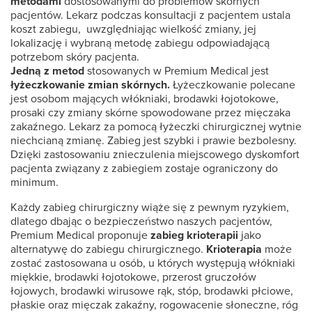
metodami
dostosowanymi do problemów skórnych
pacjentów. Lekarz podczas konsultacji z pacjentem ustala
koszt zabiegu, uwzględniając wielkość zmiany, jej
lokalizację i wybraną metodę zabiegu odpowiadającą
potrzebom skóry pacjenta.
Jedną z metod
stosowanych w Premium Medical jest
łyżeczkowanie zmian skórnych.
Łyżeczkowanie polecane
jest osobom mających włókniaki, brodawki łojotokowe,
prosaki czy zmiany skórne spowodowane przez mięczaka
zakaźnego. Lekarz za pomocą łyżeczki chirurgicznej wytnie
niechcianą zmianę. Zabieg jest szybki i prawie bezbolesny.
Dzięki zastosowaniu znieczulenia miejscowego dyskomfort
pacjenta związany z zabiegiem zostaje ograniczony do
minimum.
Każdy zabieg chirurgiczny wiąże się z pewnym ryzykiem,
dlatego dbając o bezpieczeństwo naszych pacjentów,
Premium Medical proponuje
zabieg
krioterapii
jako
alternatywę do zabiegu chirurgicznego.
Krioterapia
może
zostać zastosowana u osób, u których występują włókniaki
miękkie, brodawki łojotokowe, przerost gruczołów
łojowych, brodawki wirusowe rąk, stóp, brodawki płciowe,
płaskie oraz mięczak zakaźny, rogowacenie słoneczne, róg