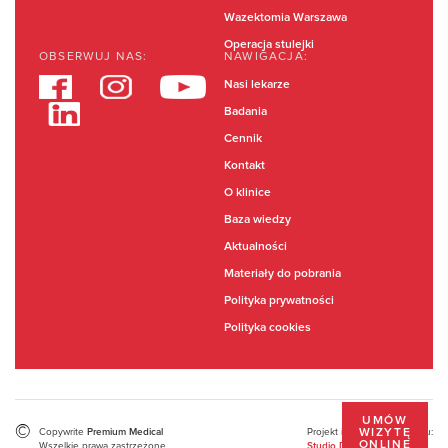
Wazektomia Warszawa
Operacja stulejki
OBSERWUJ NAS:
NAWIGACJA:
Nasi lekarze
Badania
Cennik
Kontakt
O klinice
Baza wiedzy
Aktualności
Materiały do pobrania
Polityka prywatności
Polityka cookies
UMÓW
©
Copywrite
Projekt i wykonanie serwisu:
Premium Medical
WIZYTĘ
ONLINE
Wszelkie prawa zastrzeżone
Studio Dont