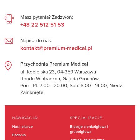
Masz pytania? Zadzwoń:
+48 22 512 51 53
Napisz do nas:
kontakt@premium-medical.pl
Przychodnia Premium Medical
ul. Kobielska 23, 04-359 Warszawa
Rondo Wiatraczna, Galeria Grochów,
Pon - Pt: 7:00 - 20:00, Sob: 8:00 - 14:00, Niedz:
Zamknięte
NAWIGACJA:
SPECJALIZACJE:
Nasi lekarze
Biopsje cienkoigłowa i
gruboigłowa
Badania