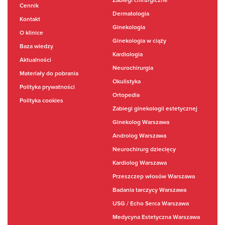
Zabiegi chirurgiczne
Cennik
Dermatologia
Kontakt
Ginekologia
O klinice
Ginekologia w ciąży
Baza wiedzy
Kardiologia
Aktualności
Neurochirurgia
Materiały do pobrania
Okulistyka
Polityka prywatności
Ortopedia
Polityka cookies
Zabiegi ginekologii estetycznej
Ginekolog Warszawa
Androlog Warszawa
Neurochirurg dziecięcy
Kardiolog Warszawa
Przeszczep włosów Warszawa
Badania tarczycy Warszawa
USG / Echo Serca Warszawa
Medycyna Estetyczna Warszawa