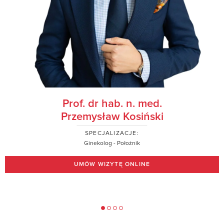
Prof. dr hab. n. med.
Przemysław Kosiński
SPECJALIZACJE:
Ginekolog - Położnik
UMÓW WIZYTĘ ONLINE