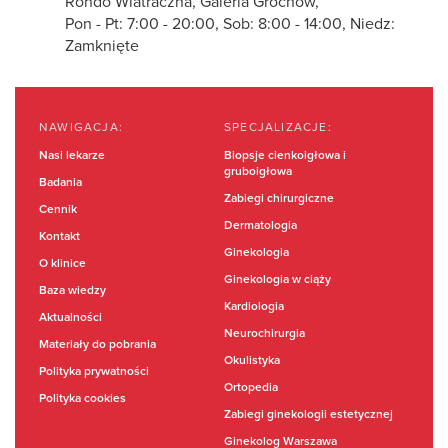
Rondo Wiatraczna, Galeria Grochów,
Pon - Pt: 7:00 - 20:00, Sob: 8:00 - 14:00, Niedz:
Zamknięte
NAWIGACJA:
SPECJALIZACJE:
Nasi lekarze
Biopsje cienkoigłowa i
gruboigłowa
Badania
Zabiegi chirurgiczne
Cennik
Dermatologia
Kontakt
Ginekologia
O klinice
Ginekologia w ciąży
Baza wiedzy
Kardiologia
Aktualności
Neurochirurgia
Materiały do pobrania
Okulistyka
Polityka prywatności
Ortopedia
Polityka cookies
Zabiegi ginekologii estetycznej
Ginekolog Warszawa