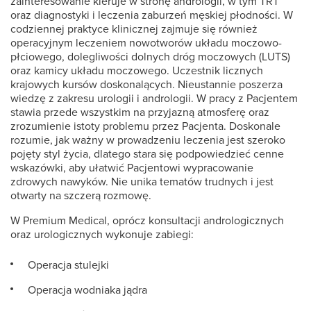
zainteresowanie kieruje w stronę andrologii, w tym TRT
oraz diagnostyki i leczenia zaburzeń męskiej płodności. W
codziennej praktyce klinicznej zajmuje się również
operacyjnym leczeniem nowotworów układu moczowo-
płciowego, dolegliwości dolnych dróg moczowych (LUTS)
oraz kamicy układu moczowego. Uczestnik licznych
krajowych kursów doskonalących. Nieustannie poszerza
wiedzę z zakresu urologii i andrologii. W pracy z Pacjentem
stawia przede wszystkim na przyjazną atmosferę oraz
zrozumienie istoty problemu przez Pacjenta. Doskonale
rozumie, jak ważny w prowadzeniu leczenia jest szeroko
pojęty styl życia, dlatego stara się podpowiedzieć cenne
wskazówki, aby ułatwić Pacjentowi wypracowanie
zdrowych nawyków. Nie unika tematów trudnych i jest
otwarty na szczerą rozmowę.
W Premium Medical, oprócz konsultacji andrologicznych
oraz urologicznych wykonuje zabiegi:
Operacja stulejki
Operacja wodniaka jądra