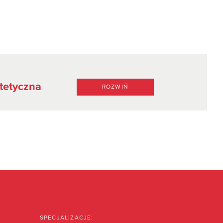
tetyczna
ROZWIŃ
SPECJALIZACJE: