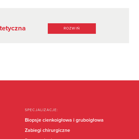
tetyczna
ROZWIŃ
SPECJALIZACJE:
Biopsje cienkoigłowa i gruboigłowa
Zabiegi chirurgiczne