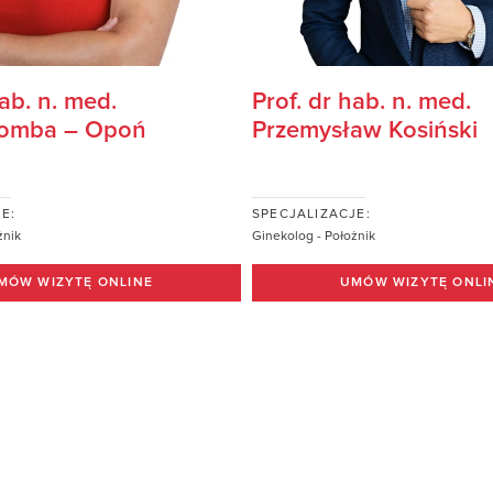
hab. n. med.
Prof. dr hab. n. med.
Bomba – Opoń
Przemysław Kosiński
E:
SPECJALIZACJE:
żnik
Ginekolog - Położnik
MÓW WIZYTĘ ONLINE
UMÓW WIZYTĘ ONLI