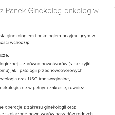
orz Panek Ginekolog-onkolog w
listą ginekologiem i onkologiem przyjmującym w
lności wchodzą:
icze,
kologicznej – zarówno nowotworów (raka szyjki
omu) jak i patologii przednowotworowych,
cytologia oraz USG transwaginalne,
ginekologiczne w pełnym zakresie, również
 operacje z zakresu ginekologii oraz
apie skojarzone nowotworów narządów rodnych.