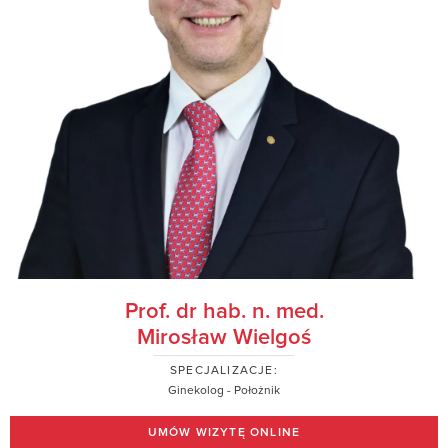
Prof. dr hab. n. med.
Mirosław Wielgoś
SPECJALIZACJE:
Ginekolog - Położnik
UMÓW WIZYTĘ ONLINE