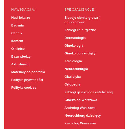
NAWIGACJA:
SPECJALIZACJE:
Nasi lekarze
Biopsje cienkoigłowa i
gruboigłowa
Badania
Zabiegi chirurgiczne
Cennik
Dermatologia
Kontakt
Ginekologia
O klinice
Ginekologia w ciąży
Baza wiedzy
Kardiologia
Aktualności
Neurochirurgia
Materiały do pobrania
Okulistyka
Polityka prywatności
Ortopedia
Polityka cookies
Zabiegi ginekologii estetycznej
Ginekolog Warszawa
Androlog Warszawa
Neurochirurg dziecięcy
Kardiolog Warszawa