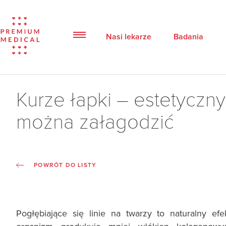
Nasi lekarze
Badania
Kurze łapki – estetyczny
można załagodzić
POWRÓT DO LISTY
Pogłębiające się linie na twarzy to naturalny ef