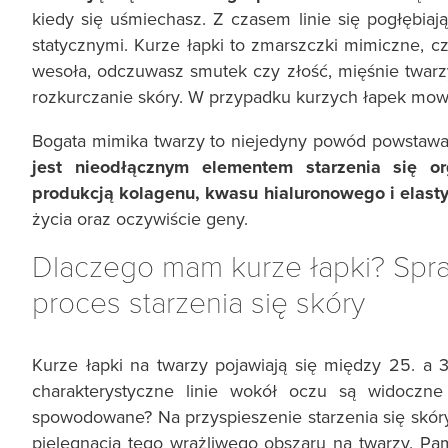
kiedy się uśmiechasz. Z czasem linie się pogłębiają 
statycznymi. Kurze łapki to zmarszczki mimiczne, czy
wesoła, odczuwasz smutek czy złość, mięśnie twarz
rozkurczanie skóry. W przypadku kurzych łapek mow
Bogata mimika twarzy to niejedyny powód powstaw
jest nieodłącznym elementem starzenia się o
produkcją kolagenu, kwasu hialuronowego i elast
życia oraz oczywiście geny.
Dlaczego mam kurze łapki? Spra
proces starzenia się skóry
Kurze łapki na twarzy pojawiają się między 25. a 
charakterystyczne linie wokół oczu są widoczn
spowodowane? Na przyspieszenie starzenia się skór
pielęgnacja tego wrażliwego obszaru na twarzy. Pam