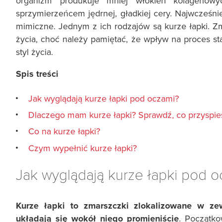
organizm produkuje mniej włókien kolagenowy
sprzymierzeńcem jędrnej, gładkiej cery. Najwcześnie
mimiczne. Jednym z ich rodzajów są kurze łapki. Zm
życia, choć należy pamiętać, że wpływ na proces star
styl życia.
Spis treści
Jak wyglądają kurze łapki pod oczami?
Dlaczego mam kurze łapki? Sprawdź, co przyspies
Co na kurze łapki?
Czym wypełnić kurze łapki?
Jak wyglądają kurze łapki pod 
Kurze łapki to zmarszczki zlokalizowane w ze
układają się wokół niego promieniście
. Początko