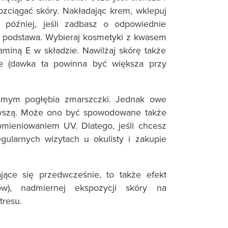
rozciągać skóry. Nakładając krem, wklepuj
 później, jeśli zadbasz o odpowiednie
to podstawa. Wybieraj kosmetyki z kwasem
iną E w składzie. Nawilżaj skórę także
ie (dawka ta powinna być większa przy
amym pogłębia zmarszczki. Jednak owe
arzyszą. Może ono być spowodowane także
ieniowaniem UV. Dlatego, jeśli chcesz
gularnych wizytach u okulisty i zakupie
ające się przedwcześnie, to także efekt
ów), nadmiernej ekspozycji skóry na
tresu.