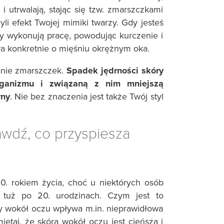
i utrwalają, stając się tzw. zmarszczkami
li efekt Twojej mimiki twarzy. Gdy jesteś
y wykonują pracę, powodując kurczenie i
a konkretnie o mięśniu okrężnym oka.
anie zmarszczek.
Spadek jędrności skóry
rganizmu i związaną z nim mniejszą
yny
. Nie bez znaczenia jest także Twój styl
wdź, co przyspiesza
30. rokiem życia, choć u niektórych osób
e tuż po 20. urodzinach. Czym jest to
y wokół oczu wpływa m.in. nieprawidłowa
iętaj, że skóra wokół oczu jest cieńsza i