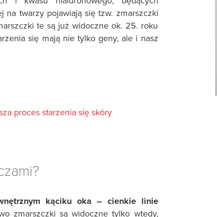
ch i kwasu hialuronowego, będących
j na twarzy pojawiają się tzw. zmarszczki
arszczki te są już widoczne ok. 25. roku
zenia się mają nie tylko geny, ale i nasz
za proces starzenia się skóry
oczami?
wnętrznym kąciku oka – cienkie linie
wo zmarszczki są widoczne tylko wtedy,