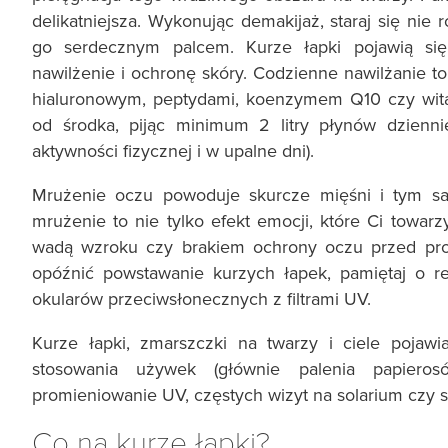
delikatniejsza. Wykonując demakijaż, staraj się nie 
go serdecznym palcem. Kurze łapki pojawią się
nawilżenie i ochronę skóry. Codzienne nawilżanie 
hialuronowym, peptydami, koenzymem Q10 czy witam
od środka, pijąc minimum 2 litry płynów dzienn
aktywności fizycznej i w upalne dni).
Mrużenie oczu powoduje skurcze mięśni i tym s
mrużenie to nie tylko efekt emocji, które Ci tow
wadą wzroku czy brakiem ochrony oczu przed prom
opóźnić powstawanie kurzych łapek, pamiętaj o re
okularów przeciwsłonecznych z filtrami UV.
Kurze łapki, zmarszczki na twarzy i ciele pojawi
stosowania używek (głównie palenia papieros
promieniowanie UV, częstych wizyt na solarium czy s
Co na kurze łapki?