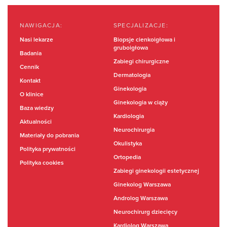
NAWIGACJA:
SPECJALIZACJE:
Nasi lekarze
Biopsje cienkoigłowa i
gruboigłowa
Badania
Zabiegi chirurgiczne
Cennik
Dermatologia
Kontakt
Ginekologia
O klinice
Ginekologia w ciąży
Baza wiedzy
Kardiologia
Aktualności
Neurochirurgia
Materiały do pobrania
Okulistyka
Polityka prywatności
Ortopedia
Polityka cookies
Zabiegi ginekologii estetycznej
Ginekolog Warszawa
Androlog Warszawa
Neurochirurg dziecięcy
Kardiolog Warszawa