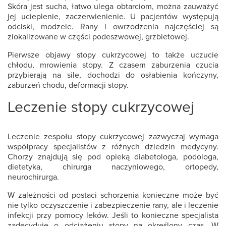
Skóra jest sucha, łatwo ulega obtarciom, można zauważyć
jej ucieplenie, zaczerwienienie. U pacjentów występują
odciski, modzele. Rany i owrzodzenia najczęściej są
zlokalizowane w części podeszwowej, grzbietowej.
Pierwsze objawy stopy cukrzycowej
to także uczucie
chłodu, mrowienia stopy. Z czasem zaburzenia czucia
przybierają na sile, dochodzi do osłabienia kończyny,
zaburzeń chodu, deformacji stopy.
Leczenie stopy cukrzycowej
Leczenie zespołu stopy cukrzycowej
zazwyczaj wymaga
współpracy specjalistów z różnych dziedzin medycyny.
Chorzy znajdują się pod opieką diabetologa, podologa,
dietetyka, chirurga naczyniowego, ortopedy,
neurochirurga.
W zależności od postaci schorzenia konieczne może być
nie tylko oczyszczenie i zabezpieczenie rany, ale i leczenie
infekcji przy pomocy leków. Jeśli to konieczne specjalista
zadecyduje o odciążeniu stopy na określony czas. W