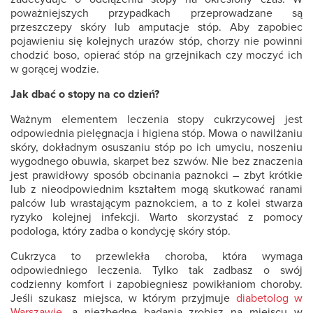
poważniejszych przypadkach przeprowadzane są
przeszczepy skóry lub amputacje stóp. Aby zapobiec
pojawieniu się kolejnych urazów stóp, chorzy nie powinni
chodzić boso, opierać stóp na grzejnikach czy moczyć ich
w gorącej wodzie.
Jak dbać o stopy na co dzień?
Ważnym elementem
leczenia
stopy cukrzycowej
jest
odpowiednia pielęgnacja i higiena stóp. Mowa o nawilżaniu
skóry, dokładnym osuszaniu stóp po ich umyciu, noszeniu
wygodnego obuwia, skarpet bez szwów. Nie bez znaczenia
jest prawidłowy sposób obcinania paznokci – zbyt krótkie
lub z nieodpowiednim kształtem mogą skutkować ranami
palców lub wrastającym paznokciem, a to z kolei stwarza
ryzyko kolejnej infekcji. Warto skorzystać z pomocy
podologa, który zadba o kondycję skóry stóp.
Cukrzyca to przewlekła choroba, która wymaga
odpowiedniego leczenia. Tylko tak zadbasz o swój
codzienny komfort i zapobiegniesz powikłaniom choroby.
Jeśli szukasz miejsca, w którym przyjmuje
diabetolog w
Warszawie
, a niezbędne badania zrobisz na miejscu w