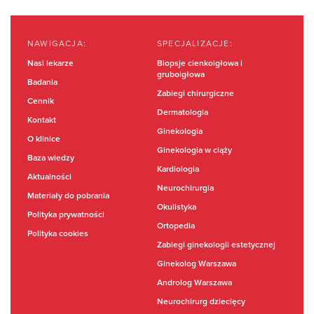
NAWIGACJA:
SPECJALIZACJE:
Nasi lekarze
Biopsje cienkoigłowa i
gruboigłowa
Badania
Zabiegi chirurgiczne
Cennik
Dermatologia
Kontakt
Ginekologia
O klinice
Ginekologia w ciąży
Baza wiedzy
Kardiologia
Aktualności
Neurochirurgia
Materiały do pobrania
Okulistyka
Polityka prywatności
Ortopedia
Polityka cookies
Zabiegi ginekologii estetycznej
Ginekolog Warszawa
Androlog Warszawa
Neurochirurg dziecięcy