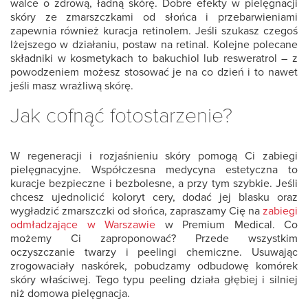
walce o zdrową, ładną skórę. Dobre efekty w pielęgnacji
skóry ze zmarszczkami od słońca i przebarwieniami
zapewnia również kuracja retinolem. Jeśli szukasz czegoś
lżejszego w działaniu, postaw na retinal. Kolejne polecane
składniki w kosmetykach to bakuchiol lub resweratrol – z
powodzeniem możesz stosować je na co dzień i to nawet
jeśli masz wrażliwą skórę.
Jak cofnąć fotostarzenie?
W regeneracji i rozjaśnieniu skóry pomogą Ci zabiegi
pielęgnacyjne. Współczesna medycyna estetyczna to
kuracje bezpieczne i bezbolesne, a przy tym szybkie. Jeśli
chcesz ujednolicić koloryt cery, dodać jej blasku oraz
wygładzić zmarszczki od słońca, zapraszamy Cię na
zabiegi
odmładzające w Warszawie
w Premium Medical. Co
możemy Ci zaproponować? Przede wszystkim
oczyszczanie twarzy i peelingi chemiczne. Usuwając
zrogowaciały naskórek, pobudzamy odbudowę komórek
skóry właściwej. Tego typu peeling działa głębiej i silniej
niż domowa pielęgnacja.