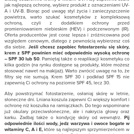
jak najlepszą ochronę, wybierz produkt z oznaczeniami UV-
A i UV-B. Biorąc pod uwagę styl życia i zanieczyszczenie
powietrza, warto szukać kosmetyków z kompleksową
ochroną, czyli z dodatkiem ochrony przed
promieniowaniem niebieskim (HEV) i podczerwonym (IR).
Oferta producentów jest coraz lepsza i zróżnicowana pod
względem cenowym, dlatego z pewnością wybierzesz coś
dla siebie.
Jeśli chcesz zapobiec fotostarzeniu się skóry,
krem z SPF powinien mieć odpowiednio wysoką ochronę
– SPF 30 lub 50
. Pamiętaj także o reaplikacji kosmetyku co
kilka godzin (na rynku dostępne są produkty, które możesz
stosować nawet na makijaż). Warto zwrócić uwagę na to, że
filtry się nie sumują. Krem SPF 30 i podkład SPF 15 nie
zapewnią Ci ochrony na poziomie SPF 45, lecz 30.
Aby powstrzymać fotostarzenie, osłaniaj skórę w letnie,
słoneczne dni. Lniana koszula zapewni Ci większy komfort i
ochronę niż koszulka na ramiączkach. Do tego wspominane
już okulary przeciwsłoneczne, ale i nakrycia głowy oraz
karku. Zadbaj także o kondycję skóry od wewnątrz.
Pij
odpowiednie ilości wody, jedz warzywa i owoce bogate w
witaminy C, A i E,
które są najlepszym sprzymierzeńcem w